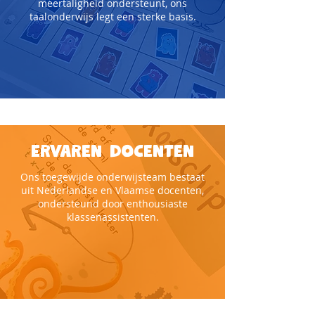
meertaligheid ondersteunt, ons
taalonderwijs legt een sterke basis.
Ervaren docenten
Ons toegewijde onderwijsteam bestaat
uit Nederlandse en Vlaamse docenten,
ondersteund door enthousiaste
klassenassistenten.